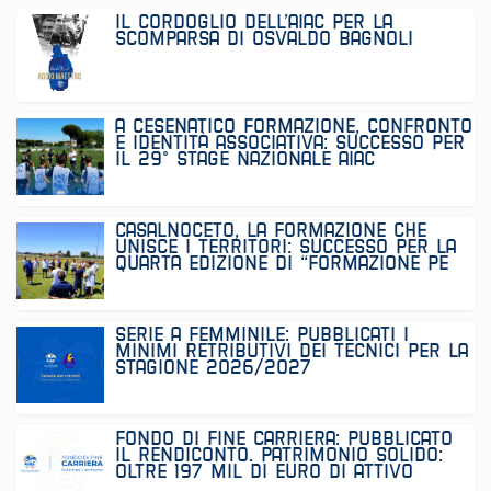
IL CORDOGLIO DELL’AIAC PER LA
SCOMPARSA DI OSVALDO BAGNOLI
A CESENATICO FORMAZIONE, CONFRONTO
E IDENTITÀ ASSOCIATIVA: SUCCESSO PER
IL 29° STAGE NAZIONALE AIAC
CASALNOCETO, LA FORMAZIONE CHE
UNISCE I TERRITORI: SUCCESSO PER LA
QUARTA EDIZIONE DI “FORMAZIONE PE
SERIE A FEMMINILE: PUBBLICATI I
MINIMI RETRIBUTIVI DEI TECNICI PER LA
STAGIONE 2026/2027
FONDO DI FINE CARRIERA: PUBBLICATO
IL RENDICONTO. PATRIMONIO SOLIDO:
OLTRE 197 MIL DI EURO DI ATTIVO