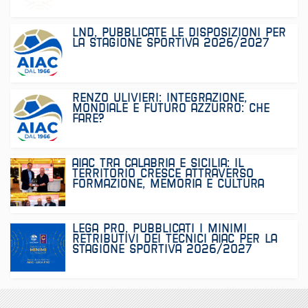
LND, PUBBLICATE LE DISPOSIZIONI PER
LA STAGIONE SPORTIVA 2026/2027
RENZO ULIVIERI: INTEGRAZIONE,
MONDIALE E FUTURO AZZURRO: CHE
FARE?
AIAC TRA CALABRIA E SICILIA: IL
TERRITORIO CRESCE ATTRAVERSO
FORMAZIONE, MEMORIA E CULTURA
TECNICA
LEGA PRO, PUBBLICATI I MINIMI
RETRIBUTIVI DEI TECNICI AIAC PER LA
STAGIONE SPORTIVA 2026/2027