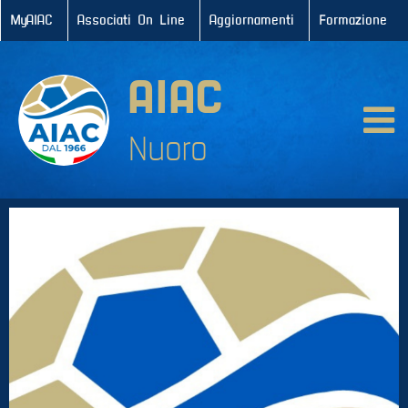
MyAIAC
Associati On Line
Aggiornamenti
Formazione
A
I
AIAC
A
Nuoro
C
Info
generali
Servizi
agli
associati
AIAC
Nuoro
AIAC
Solidale