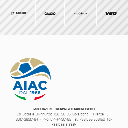
ASSOCIAZIONE ITALIANA ALLENATORI CALCIO
Via Gabriele D’Annunzio 138
50135 Coverciano - Firenze.
C.F.
80043890484 - Piva 04447490485
Tel. +39.055.608160
Fax
+39.055.613594